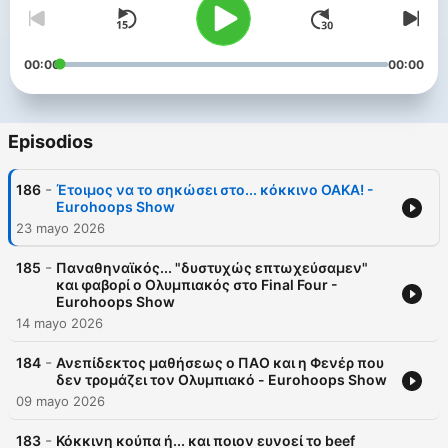
00:00
00:00
Episodios
-
186
Έτοιμος να το σηκώσει στο... κόκκινο ΟΑΚΑ! -
Eurohoops Show
23 mayo 2026
-
185
Παναθηναϊκός... "δυστυχώς επτωχεύσαμεν"
και φαβορί ο Ολυμπιακός στο Final Four -
Eurohoops Show
14 mayo 2026
-
184
Ανεπίδεκτος μαθήσεως ο ΠΑΟ και η Φενέρ που
δεν τρομάζει τον Ολυμπιακό - Eurohoops Show
09 mayo 2026
-
183
Κόκκινη κούπα ή... και ποιον ευνοεί το beef