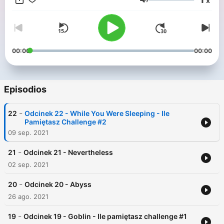
x
będziemy informować o bieżących sprawach, planach i
Volumen
nowych odcinkach.
https://www.instagram.com/korea.na.ekranach/
00:00
00:00
Episodios
-
22
Odcinek 22 - While You Were Sleeping - Ile
Pamiętasz Challenge #2
09 sep. 2021
-
21
Odcinek 21 - Nevertheless
02 sep. 2021
-
20
Odcinek 20 - Abyss
26 ago. 2021
-
19
Odcinek 19 - Goblin - Ile pamiętasz challenge #1