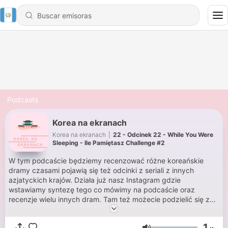
Podcasts
Korea na ekranach
Korea na ekranach
|
22 - Odcinek 22 - While You Were
Sleeping - Ile Pamiętasz Challenge #2
W tym podcaście będziemy recenzować różne koreańskie
dramy czasami pojawią się też odcinki z seriali z innych
azjatyckich krajów. Działa już nasz Instagram gdzie
wstawiamy syntezę tego co mówimy na podcaście oraz
recenzje wielu innych dram. Tam też możecie podzielić się z
nami swoimi opiniami i dawać swoje propozycje dram które
możemy zrecenzować. Założyłyśmy także Twittera gdzie
1