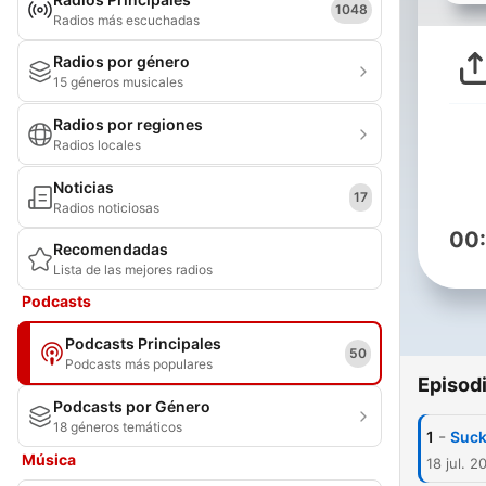
1048
Radios más escuchadas
Radios por género
15 géneros musicales
Radios por regiones
Radios locales
Noticias
17
Radios noticiosas
00
Recomendadas
Lista de las mejores radios
Podcasts
Podcasts Principales
50
Podcasts más populares
Episod
Podcasts por Género
18 géneros temáticos
-
1
Suck
Música
18 jul. 2