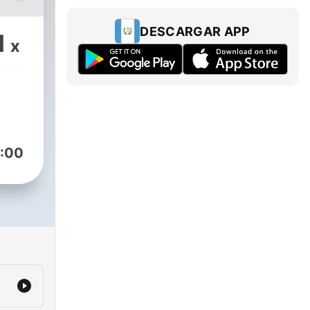
ics,
DESCARGAR APP
1
x
:00