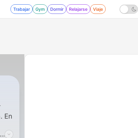
Trabajar
Gym
Dormir
Relajarse
Viaje
n. En