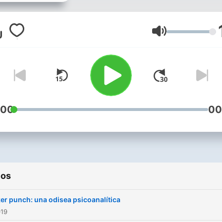
filosófico de películas, cóm
libros y series...y si no
entonces las inventamos.
Volumen
:00
00
ios
er punch: una odisea psicoanalítica
019