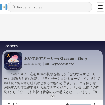
Podcasts
おやすみすとーりー/ Oyasumi Story
oyasumistory
|
40 - みずいろのせかい
一日の終わりに、心と身体の状態を整える「おやすみすとーり
ー」 想像力を育む物語、リラクゼーションミュージック、そして
深呼吸で健やかな睡眠がとれる状態へと導きます。目を休ませ、
睡眠前の習慣に是非取り入れてみてください。＊お話は前半の約
5分から10分、それ以降は音楽のみの構成となっています。 This
is a bed-time story podcast in Japanese. With breathing
exercises, music and story, this podcast will lead you and your
1