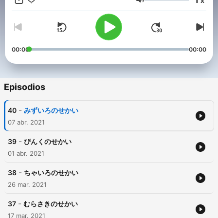
x
children to be in a balanced place, both mentally as well as
Volumen
physically. It will help you to have a healthy sleep. This is a
perfect for a child who started learning Japanese. Wishing you
all the best. Good night and Oyasumi☆ All stories are owned
by Oyasumi Story Team. 【Follow us on：YouTube, and
Instagram @oyasumistory】 こえ： Emi Yasuo
00:00
00:00
Episodios
-
40
みずいろのせかい
07 abr. 2021
-
39
ぴんくのせかい
01 abr. 2021
-
38
ちゃいろのせかい
26 mar. 2021
-
37
むらさきのせかい
17 mar. 2021