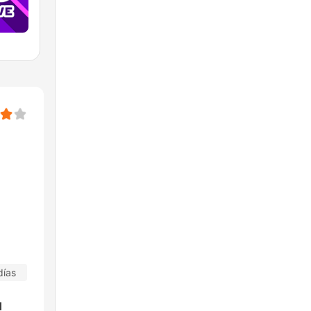
días
l