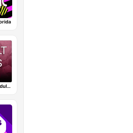
orida
Beam FM - Adult Hits