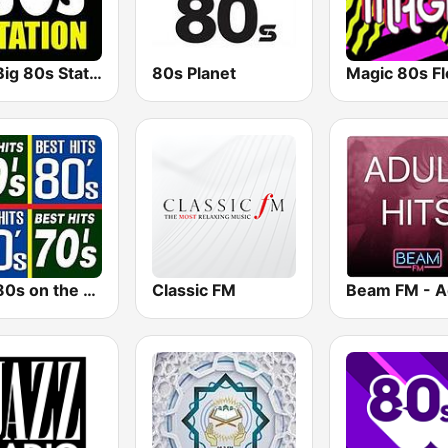
The Big 80s Station
80s Planet
Magic 80s Fl
The 80s on the 80s
Classic FM