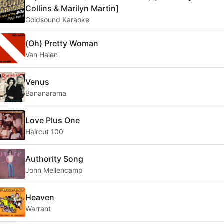
Collins & Marilyn Martin]
Goldsound Karaoke
(Oh) Pretty Woman
Van Halen
Venus
Bananarama
Love Plus One
Haircut 100
Authority Song
John Mellencamp
Heaven
Warrant