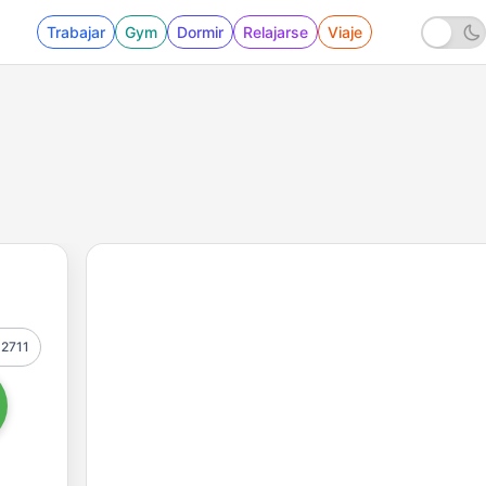
Trabajar
Gym
Dormir
Relajarse
Viaje
2711