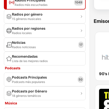
Radios Principales
1049
Radios más escuchadas
Radios por género
15 géneros musicales
Emisor
Radios por regiones
Radios locales
Noticias
17
Radios noticiosas
Recomendadas
Lista de las mejores radios
Podcasts
Podcasts Principales
50
Podcasts más populares
Podcasts por Género
18 géneros temáticos
Música