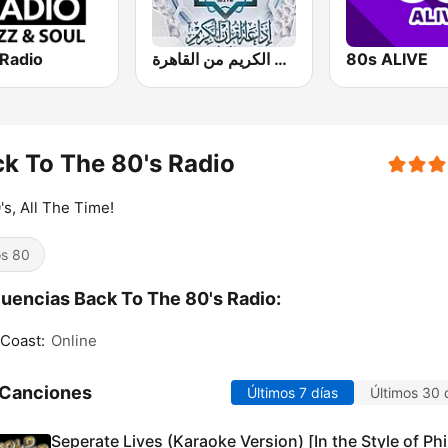
 Radio
إذاعة القرآن الكريم من القاهرة
80s ALIVE
k To The 80's Radio
0's, All The Time!
s 80
uencias Back To The 80's Radio:
Coast:
Online
 Canciones
Últimos 7 días
Últimos 30 
Seperate Lives (Karaoke Version) [In the Style of Phi