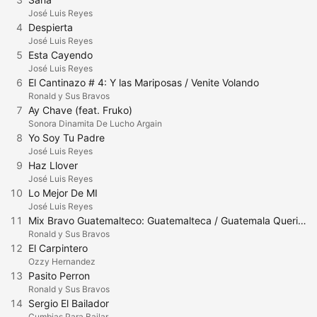
José Luis Reyes
4
Despierta
José Luis Reyes
5
Esta Cayendo
José Luis Reyes
6
El Cantinazo # 4: Y las Mariposas / Venite Volando
Ronald y Sus Bravos
7
Ay Chave (feat. Fruko)
Sonora Dinamita De Lucho Argain
8
Yo Soy Tu Padre
José Luis Reyes
9
Haz Llover
José Luis Reyes
10
Lo Mejor De MI
José Luis Reyes
11
Mix Bravo Guatemalteco: Guatemalteca / Guatemala Querida (En Vivo)
Ronald y Sus Bravos
12
El Carpintero
Ozzy Hernandez
13
Pasito Perron
Ronald y Sus Bravos
14
Sergio El Bailador
Cumbias Para Bailar