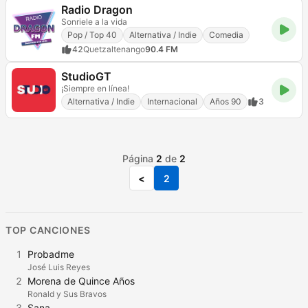
Radio Dragon
Sonriele a la vida
Pop / Top 40
Alternativa / Indie
Comedia
42
Quetzaltenango
90.4 FM
StudioGT
¡Siempre en línea!
Alternativa / Indie
Internacional
Años 90
3
Página
2
de
2
<
2
TOP CANCIONES
1
Probadme
José Luis Reyes
2
Morena de Quince Años
Ronald y Sus Bravos
3
Sana