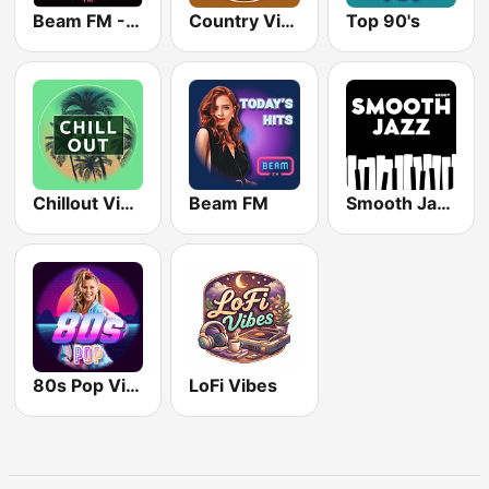
Beam FM - Adult Hits
Country Vibes
Top 90's
Chillout Vibes
Beam FM
Smooth Jazz - Groov
80s Pop Vibes
LoFi Vibes