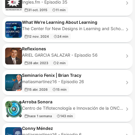
Ingles.fm - Episodio 35
31 oct. 2015
11 min
What We're Learning About Learning
The Center for New Designs in Learning and Scholarship - Episodio 23
12 nov. 2024
24 min
Reflexiones
ARIEL GARCIA SALAZAR - Episodio 56
28 abr. 2023
2 min
Seminario Fenix | Brian Tracy
matiasmartinez16 - Episodio 26
15 abr. 2026
15 min
Arroba Sonora
Centro de Tiflotecnología e Innovación de la ONCE - Episodio 50
hace 1 semana
143 min
Conny Méndez
matiasmartinez16 - Episodio 6