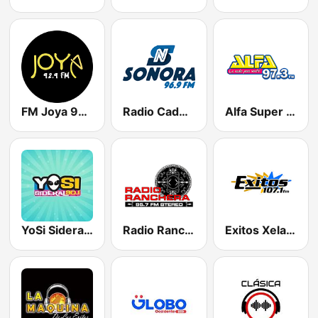
FM Joya 92.9
Radio Cadena Sonora
Alfa Super Stereo
YoSi Sideral 90.1 FM
Radio Ranchera
Exitos Xela 107.1 FM