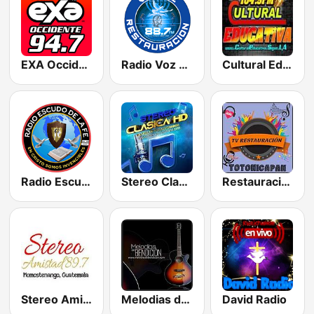
EXA Occidente 94.7 FM
Radio Voz de Restauracion TV
Cultural Educativa Totonicapan
Radio Escudo de la Fe
Stereo Clasica HD
Restauracion Radio
Stereo Amistad
Melodias de Bendicion
David Radio