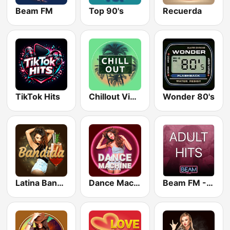
Beam FM
Top 90's
Recuerda
TikTok Hits
Chillout Vibes
Wonder 80's
Latina Bandida!
Dance Machine
Beam FM - Adult Hits