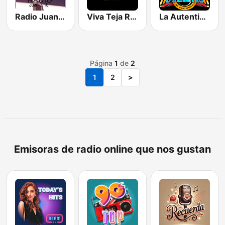
Radio Juan 3:16
Viva Teja Radio
La Autentica HD
Página
1
de
2
1
2
>
Emisoras de radio online que nos gustan