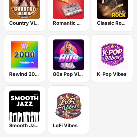
Country Vibes
Romantic Vibes
Classic Rock Station
Rewind 2000's
80s Pop Vibes
K-Pop Vibes
Smooth Jazz - Groov
LoFi Vibes