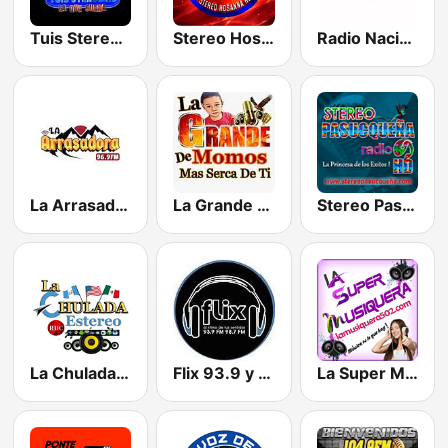
Tuis Stereo HD
Stereo Hosanna
Radio Nacional TGQ
La Arrasadora
La Grande de Momos
Stereo Pasucqueña HD
La Chulada Estereo RDC
Flix 93.9 y 98.7
La Super Musiquera 502 HD