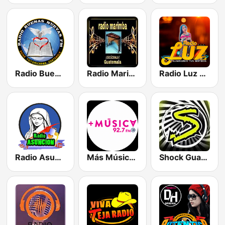
Radio Buenas Nuevas
Radio Marimba HD
Radio Luz 502
Radio Asuncion Tacána 92.3 FM
Más Música Quetzaltenango 92.7 FM
Shock Guatemala