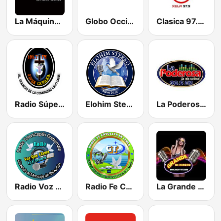
La Máquina de Los Exitos
Globo Occidente
Clasica 97.9 FM Quetzaltenango
Radio Súper Católica 105.7 FM
Elohim Stereo
La Poderosa 90.5 FM
Radio Voz que Clama en el Desierto
Radio Fe Católica Tacana
La Grande de Rancho