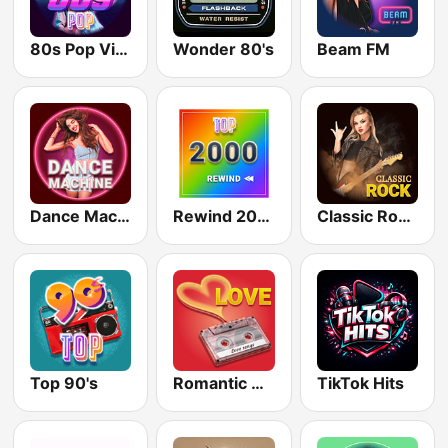
80s Pop Vibes
Wonder 80's
Beam FM
Dance Machine
Rewind 2000's
Classic Rock Station
Top 90's
Romantic Vibes
TikTok Hits