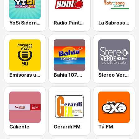
YoSi Sideral 90.1 FM
Radio Punto 90.5 FM
La Sabrosona
Emisoras unidas Cobán 91.1 FM
Bahia 107.9 FM
Stereo Verde
Caliente
Gerardi FM
Tú FM