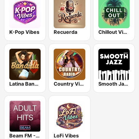
K-Pop Vibes
Recuerda
Chillout Vibes
Latina Bandida!
Country Vibes
Smooth Jazz - Groov
Beam FM - Adult Hits
LoFi Vibes