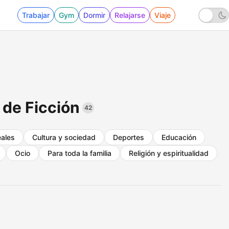
Trabajar
Gym
Dormir
Relajarse
Viaje
 de Ficción
42
eales
Cultura y sociedad
Deportes
Educación
Ocio
Para toda la familia
Religión y espiritualidad