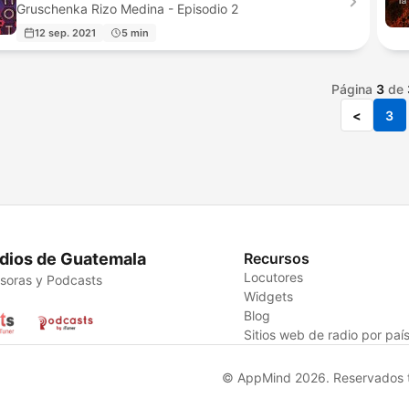
Gruschenka Rizo Medina - Episodio 2
12 sep. 2021
5 min
Página
3
de
<
3
dios de Guatemala
Recursos
Locutores
soras y Podcasts
Widgets
Blog
Sitios web de radio por paí
© AppMind 2026. Reservados t