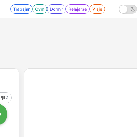
Trabajar
Gym
Dormir
Relajarse
Viaje
2