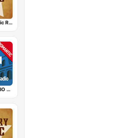
Country Music Radio - 90's Country
ITALIAN RADIO - ITALIAN.radio