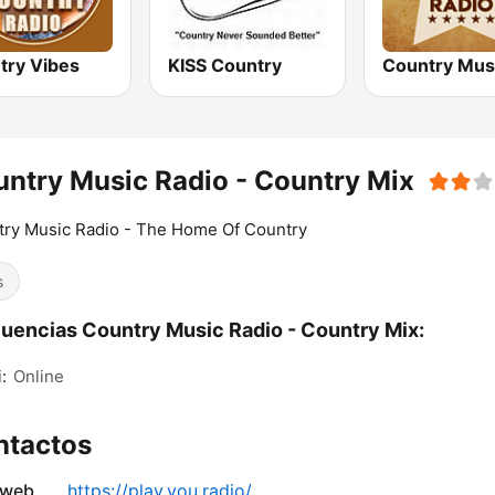
try Vibes
KISS Country
ntry Music Radio - Country Mix
ry Music Radio - The Home Of Country
s
uencias Country Music Radio - Country Mix:
:
Online
ntactos
 web
https://play.you.radio/