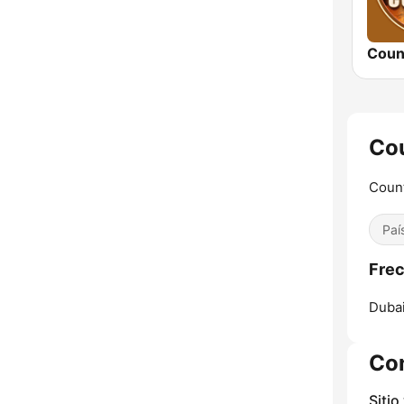
Coun
Cou
Count
Paí
Frec
Dubai
Co
Sitio