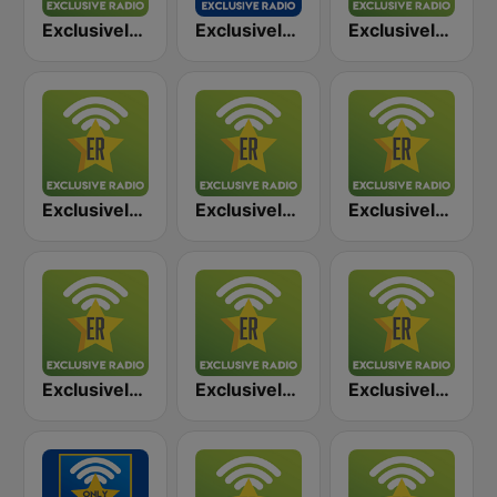
Exclusively Pink Floyd
Exclusively Pink Floyd - HITS
Exclusively Led Zeppelin
Exclusively Queen
Exclusively The Doors
Exclusively Dire Straits
Exclusively Rolling Stones
Exclusively Genesis
Exclusively Black Sabbath