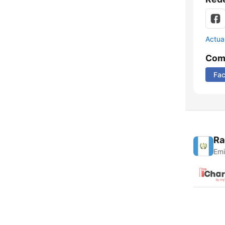
Actua
Comp
Fa
Ra
Emi