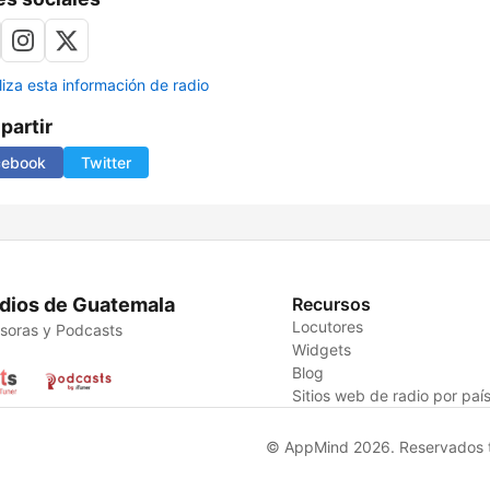
liza esta información de radio
artir
cebook
Twitter
dios de Guatemala
Recursos
Locutores
soras y Podcasts
Widgets
Blog
Sitios web de radio por paí
© AppMind 2026. Reservados t