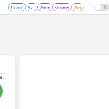
Trabajar
Gym
Dormir
Relajarse
Viaje
99