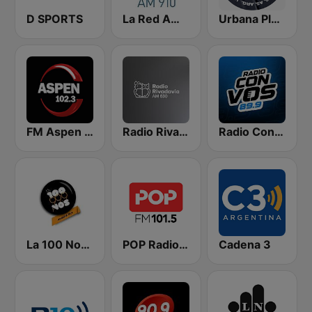
D SPORTS
La Red AM 910
Urbana Play 104.3 FM
FM Aspen 102.3
Radio Rivadavia 630 AM
Radio Con Vos 89.9
La 100 Nogoyá
POP Radio 101.5
Cadena 3