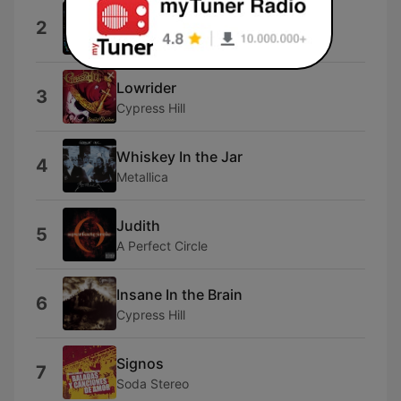
Animal
2
Def Leppard
Lowrider
3
Cypress Hill
Whiskey In the Jar
4
Metallica
Judith
5
A Perfect Circle
Insane In the Brain
6
Cypress Hill
Signos
7
Soda Stereo