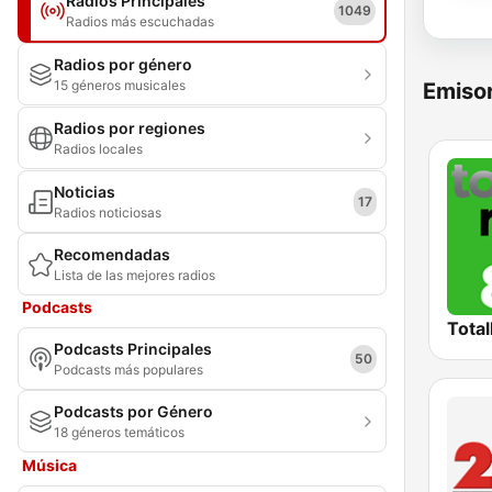
Radios Principales
1049
Radios más escuchadas
Radios por género
15 géneros musicales
Emisor
Radios por regiones
Radios locales
Noticias
17
Radios noticiosas
Recomendadas
Lista de las mejores radios
Podcasts
Total
Podcasts Principales
50
Podcasts más populares
Podcasts por Género
18 géneros temáticos
Música