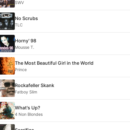
SWV
No Scrubs
TLC
Horny' 98
Mousse T.
The Most Beautiful Girl in the World
Prince
Rockafeller Skank
Fatboy Slim
What's Up?
4 Non Blondes
Sacrifice