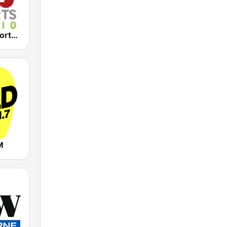
2KY - Sky Sports Radio
M