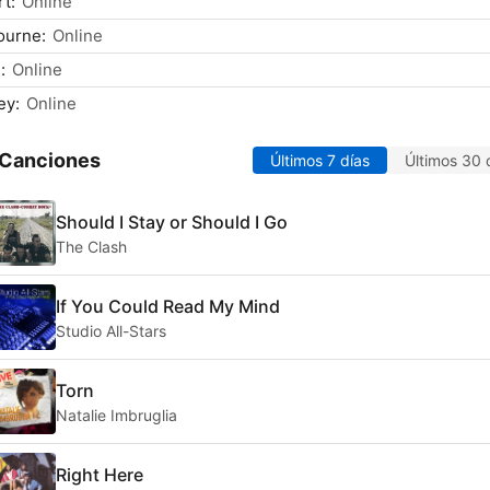
t:
Online
ourne:
Online
:
Online
ey:
Online
 Canciones
Últimos 7 días
Últimos 30 
Should I Stay or Should I Go
The Clash
If You Could Read My Mind
Studio All-Stars
Torn
Natalie Imbruglia
Right Here