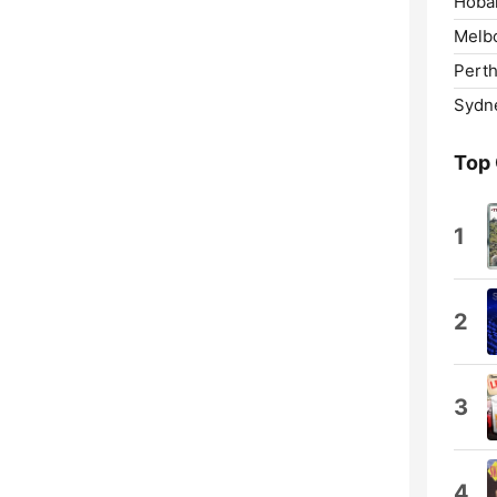
Hobar
Melb
Perth
Sydn
Top
1
2
3
4