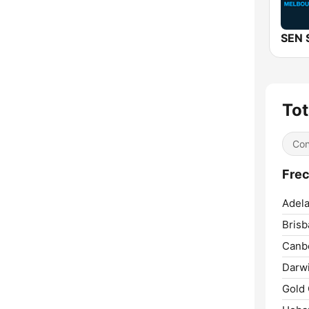
Tot
Con
Frec
Adela
Brisb
Canbe
Darwi
Gold 