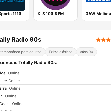
SEN Sports 1116 AM
KIIS 106.5 FM
3AW Melbou
ally Radio 90s
temporánea para adultos
Éxitos clásicos
Años 90
uencias Totally Radio 90s:
ide:
Online
ane:
Online
rra:
Online
n:
Online
Coast:
Online