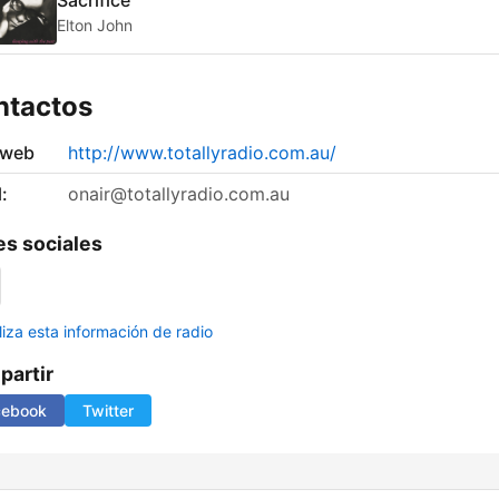
Elton John
ntactos
 web
http://www.totallyradio.com.au/
:
onair@totallyradio.com.au
s sociales
liza esta información de radio
artir
cebook
Twitter