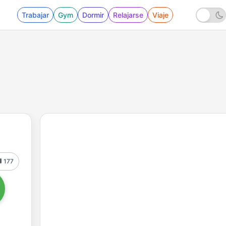
Trabajar
Gym
Dormir
Relajarse
Viaje
177