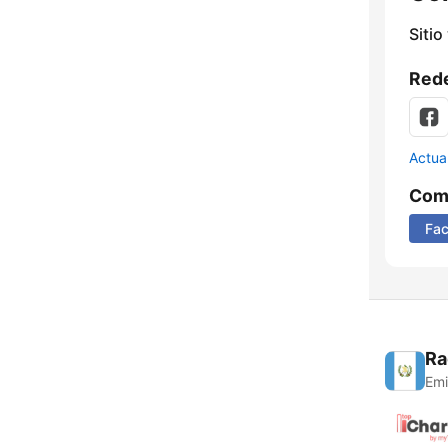
Sitio
Rede
Actua
Comp
Fa
Ra
Emi