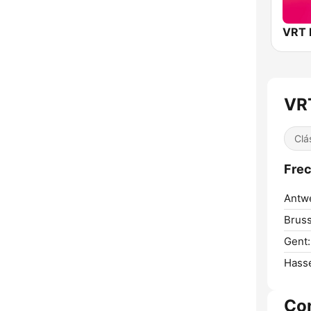
VR
Clá
Frec
Antw
Bruss
Gent:
Hasse
Co