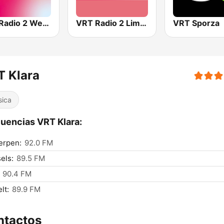
VRT Radio 2 West-Vlaanderen
VRT Radio 2 Limburg
VRT Sporza
T Klara
sica
uencias VRT Klara:
erpen:
92.0 FM
els:
89.5 FM
90.4 FM
lt:
89.9 FM
ntactos