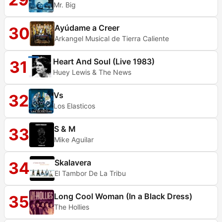
Mr. Big
Ayúdame a Creer
30
Arkangel Musical de Tierra Caliente
Heart And Soul (Live 1983)
31
Huey Lewis & The News
Vs
32
Los Elasticos
S & M
33
Mike Aguilar
Skalavera
34
El Tambor De La Tribu
Long Cool Woman (In a Black Dress)
35
The Hollies