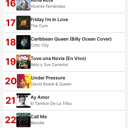
Alma Rota
16
Vicente Fernández
Friday I'm In Love
17
The Cure
Caribbean Queen (Billy Ocean Cover)
18
Critic City
Tuve una Novia (En Vivo)
19
Beto y Sus Canarios
Under Pressure
20
David Bowie & Queen
Ay Amor
21
El Tambor De La Tribu
Call Me
22
Blondie