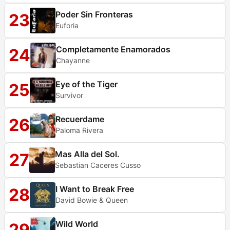
Poder Sin Fronteras
23
Euforia
Completamente Enamorados
24
Chayanne
Eye of the Tiger
25
Survivor
Recuerdame
26
Paloma Rivera
Mas Alla del Sol.
27
Sebastian Caceres Cusso
I Want to Break Free
28
David Bowie & Queen
Wild World
29