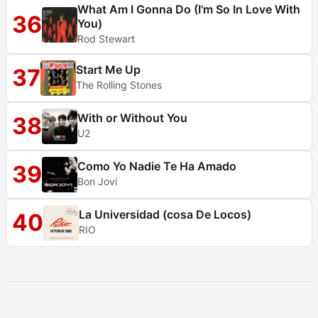
What Am I Gonna Do (I'm So In Love With
36
You)
Rod Stewart
Start Me Up
37
The Rolling Stones
With or Without You
38
U2
Como Yo Nadie Te Ha Amado
39
Bon Jovi
La Universidad (cosa De Locos)
40
RIO