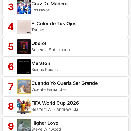
Cruz De Madera
3
Los rayos
El Color de Tus Ojos
4
Tarkus
Oberol
5
Bohemia Suburbana
Maratón
6
Bienes Raices
Cuando Yo Queria Ser Grande
7
Vicente Fernández
FIFA World Cup 2026
8
Beat'em All - Andrew Clai
Higher Love
9
Steve Winwood