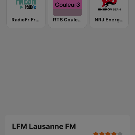
RadioFr Fresh
RTS Couleur 3
NRJ Energy Bern
LFM Lausanne FM