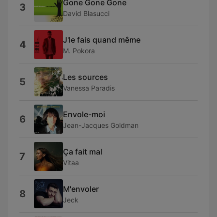
Gone Gone Gone
3
David Blasucci
J'le fais quand même
4
M. Pokora
Les sources
5
Vanessa Paradis
Envole-moi
6
Jean-Jacques Goldman
Ça fait mal
7
Vitaa
M'envoler
8
Jeck