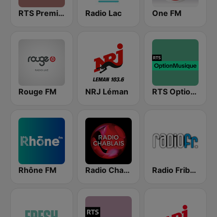
RTS Première
Radio Lac
One FM
Rouge FM
NRJ Léman
RTS Option Musique
Rhône FM
Radio Chablais
Radio Fribourg