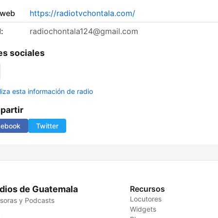
 web
https://radiotvchontala.com/
:
radiochontala124@gmail.com
s sociales
liza esta información de radio
artir
cebook
Twitter
dios de Guatemala
Recursos
Locutores
soras y Podcasts
Widgets