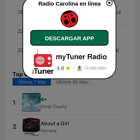
Radio Carolina en línea
15:00 - 17:00
Lineup Radio - Raúl Muñoz
"Mc Rama”
22:00 - 23:00
Buzón de voz - Dj Pato
Aliaga
DESCARGAR APP
23:00 - 03:00
Carolina Discotheque - Dj
Emilio - Dj Pato Aliaga
Top Canciones
Últimos 7 días
Últimos 30 días
4+
1
Omar Courtz
About a Girl
2
Nirvana