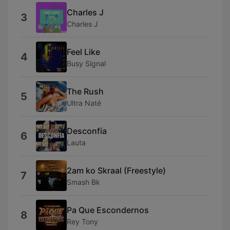
Charles J
3
Charles J
Feel Like
4
Busy Signal
The Rush
5
Ultra Naté
Desconfía
6
Lauta
2am ko Skraal (Freestyle)
7
Smash Bk
Pa Que Escondernos
8
Rey Tony