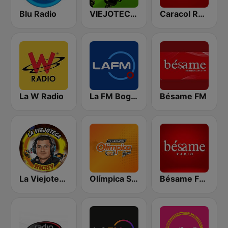
Blu Radio
VIEJOTECA "para Beber y Gozar"
Caracol Radio
La W Radio
La FM Bogotá
Bésame FM
La Viejoteca de Richy
Olímpica Stereo - Medellín 104.9 FM
Bésame FM Bogotá