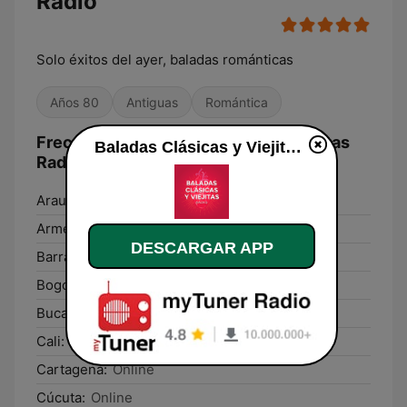
Radio
Solo éxitos del ayer, baladas románticas
Años 80
Antiguas
Romántica
Frecuencias Baladas Clásicas y Viejitas
Baladas Clásicas y Viejitas Radio en línea
Radio:
Arauca:
Online
Armenia:
Online
DESCARGAR APP
Barranquilla:
Online
Bogotá:
Online
Bucaramanga:
Online
Cali:
Online
Cartagena:
Online
Cúcuta:
Online