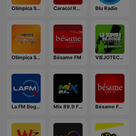
Olímpica Stereo - Medellín 104.9 FM
Caracol Radio
Blu Radio
Olímpica Stereo Bogotá 105.9 FM
Bésame FM
VIEJOTECA "para Beber y Gozar"
La FM Bogotá
Mix 89.9 FM Medellin
Bésame FM Bogotá