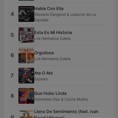
Habla Con Ella
4
Silvestre Dangond & Juancho de La
Espriella
Esta Es Mi Historia
5
Los Hermanos Zuleta
Orgullosa
6
Los Hermanos Zuleta
Ate O Ate
7
Exploko
Que Hubo Linda
8
Diomedes Díaz & Cocha Molina
Lleno De Sentimiento (feat. Ivan
9
David Villazon)