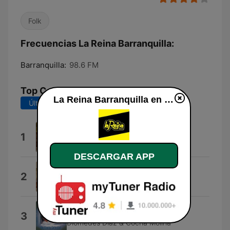
Folk
Frecuencias La Reina Barranquilla:
Barranquilla:
98.6 FM
Top Canciones
La Reina Barranquilla en línea
Últimos 7 días
Últimos 30 días
Lo Que Quieras de Mi
1
Binomio de Oro de América
DESCARGAR APP
No Te Vayas
2
Los Diablitos
Me Acompaño la Suerte
3
Diomedes Díaz & Cocha Molina