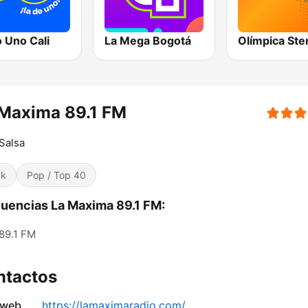
 Uno Cali
La Mega Bogotá
 Maxima 89.1 FM
Salsa
ck
Pop / Top 40
uencias La Maxima 89.1 FM:
89.1 FM
ntactos
 web
https://lamaximaradio.com/