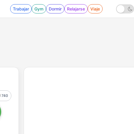
Trabajar
Gym
Dormir
Relajarse
Viaje
740