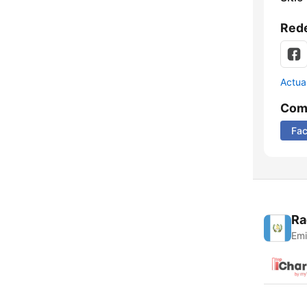
Rede
Actua
Comp
Fa
Ra
Emi