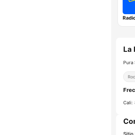
Radio
La
Pura 
Ro
Frec
Cali:
Co
Sitio