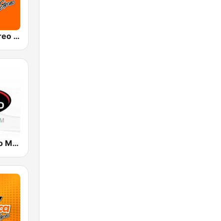
Olímpica Stereo Cali 104.5 FM
Radio Tiempo Medellín