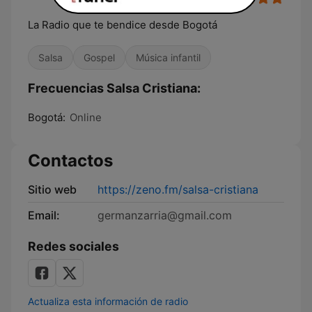
La Radio que te bendice desde Bogotá
Salsa
Gospel
Música infantil
Frecuencias Salsa Cristiana:
Bogotá:
Online
Contactos
Sitio web
https://zeno.fm/salsa-cristiana
Email:
germanzarria@gmail.com
Redes sociales
Actualiza esta información de radio