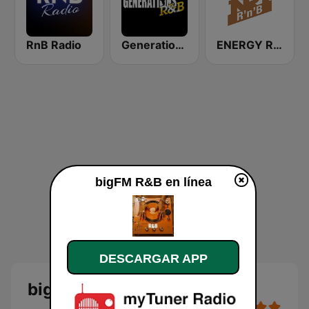
RnB Radio
Generations R&B
ENERGY RNB
bigFM R&B en línea
DESCARGAR APP
bigFM R&B