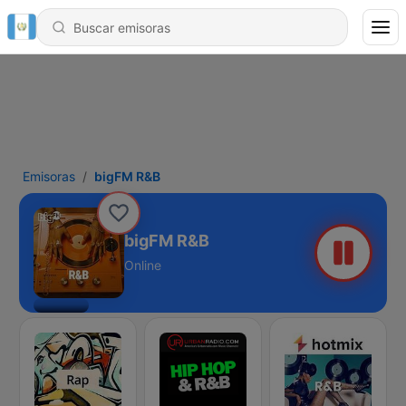
Emisoras
bigFM R&B
bigFM R&B
Online