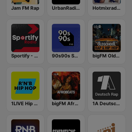
Jam FM Rap
UrbanRadio - Hip Hop & RnB
Hotmixradio R&B
Sportify - R&B Workout
90s90s Soul & R&B
bigFM Oldschool Rap & Hip-Hop
1LIVE Hip Hop & RnB
bigFM Afrobeats
1A Deutsch Rap