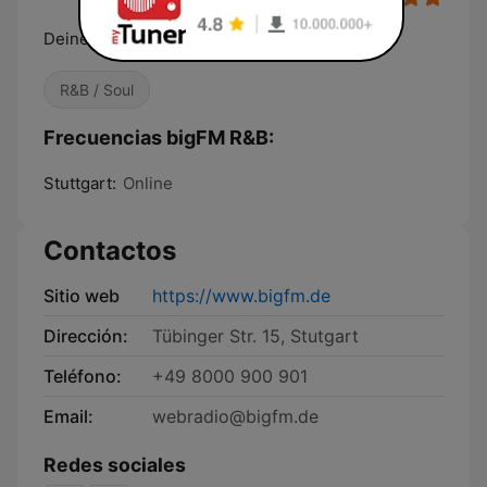
Deine biggsten R&B und Soul Beats
R&B / Soul
Frecuencias bigFM R&B:
Stuttgart:
Online
Contactos
Sitio web
https://www.bigfm.de
Dirección:
Tübinger Str. 15, Stutgart
Teléfono:
+49 8000 900 901
Email:
webradio@bigfm.de
Redes sociales