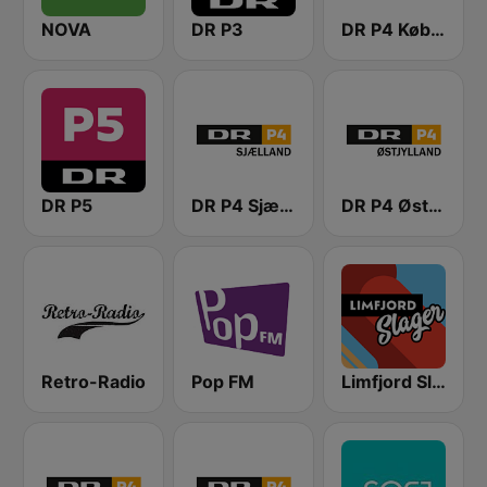
NOVA
DR P3
DR P4 København
DR P5
DR P4 Sjælland
DR P4 Østjyllands
Retro-Radio
Pop FM
Limfjord Slager