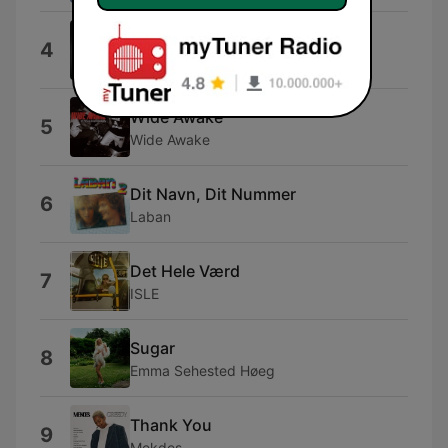
Could've Been Her
4
Ella Langley
Wide Awake
5
Wide Awake
Dit Navn, Dit Nummer
6
Laban
Det Hele Værd
7
ISLE
Sugar
8
Emma Sehested Høeg
Thank You
9
Mekdes