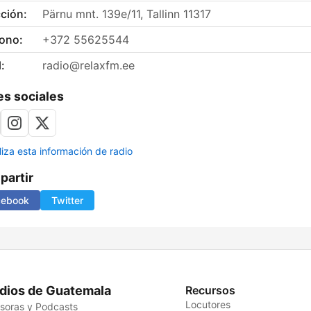
ción:
Pärnu mnt. 139e/11, Tallinn 11317
fono:
+372 55625544
:
radio@relaxfm.ee
s sociales
liza esta información de radio
artir
cebook
Twitter
dios de Guatemala
Recursos
Locutores
soras y Podcasts