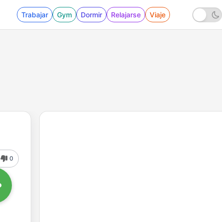
Trabajar
Gym
Dormir
Relajarse
Viaje
0