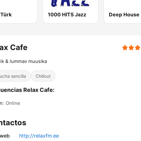
 Türk
1000 HITS Jazz
ax Cafe
lik & lummav muusika
ucha sencilla
Chillout
uencias Relax Cafe:
n:
Online
ntactos
 web
http://relaxfm.ee