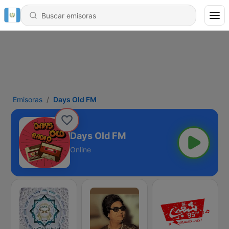
Emisoras
Days Old FM
Days Old FM
Online