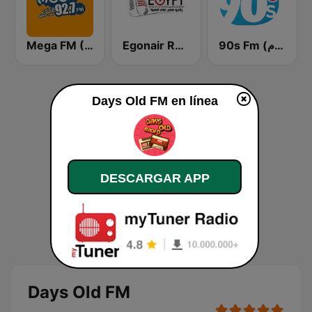
90s Fm (تسعينات اف ام)
Egonair Radio (راديو مصر على الهوا)
Mega FM (ميجا إف إم)
Days Old FM en línea
DESCARGAR APP
Days Old FM