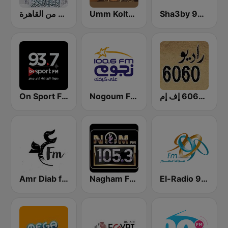
إذاعة القرآن الكريم من القاهرة
Umm Kolthoum راديو أم كلثوم
Sha3by 95 FM
On Sport FM
Nogoum FM 100.6 (نجوم فم)
راديو 6060 إف إم
El-Radio‎ 9090 (الراديو٩٠٩٠)
Nagham FM 105.3 (نغم إف إم)
Amr Diab fm عمرو دياب