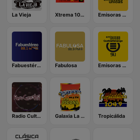
La Vieja
Xtrema 101.3 FM
Emisoras Unidas
Fabuestéreo 88.1 FM
Fabulosa
Emisoras Unidas Quetzaltenango 91.1
Radio Cultural TGN
Galaxia La Picosa
Tropicálida