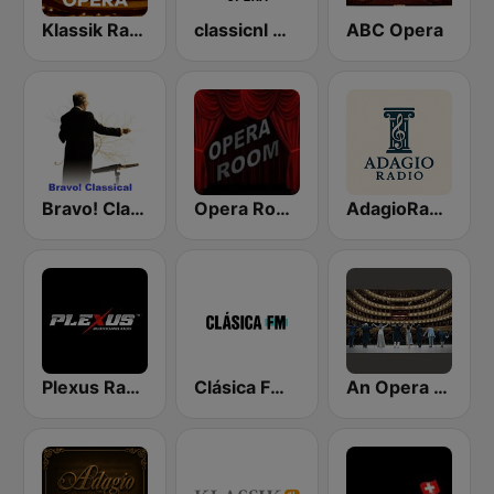
Klassik Radio Opera
classicnl Opera
ABC Opera
Bravo! Classical Music
Opera Room
AdagioRadio
Plexus Radio - Mozart
Clásica FM Radio
An Opera Celebration