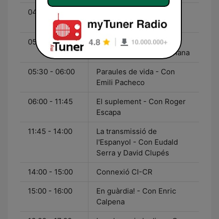
04:00 - 05:00
T'agrada el blues? - Con
Quico Pi de la Serra
05:00 - 05:30
Mans (El suplement) -
Quim Rutllant y Ester Plana
05:30 - 06:00
Paraules de vida - Con
Emili Pacheco
06:00 - 11:45
El suplement - Con Roger
Escapa
11:45 - 14:00
La transmissió de
l'Espanyol - Con Eudald
Serra y David Clupés
14:00 - 15:00
Connexió CI-CR
15:00 - 16:00
En guàrdia! - Con Enric
Calpena