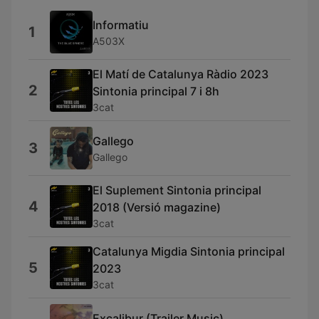
Informatiu
1
A503X
El Matí de Catalunya Ràdio 2023
2
Sintonia principal 7 i 8h
3cat
Gallego
3
Gallego
El Suplement Sintonia principal
4
2018 (Versió magazine)
3cat
Catalunya Migdia Sintonia principal
5
2023
3cat
Excalibur (Trailer Music)