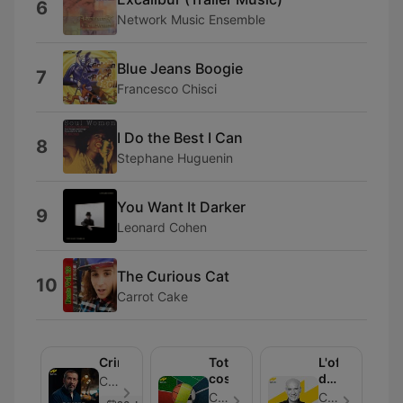
6
Network Music Ensemble
Blue Jeans Boogie
7
Francesco Chisci
I Do the Best I Can
8
Stephane Huguenin
You Want It Darker
9
Leonard Cohen
The Curious Cat
10
Carrot Cake
Crims
Tot
L'ofici
costa
de
Catalunya Ràdio - Episodio 231
viure
Catalunya Ràdio - Episodio 403
Catalunya Ràdio - Episodio 350