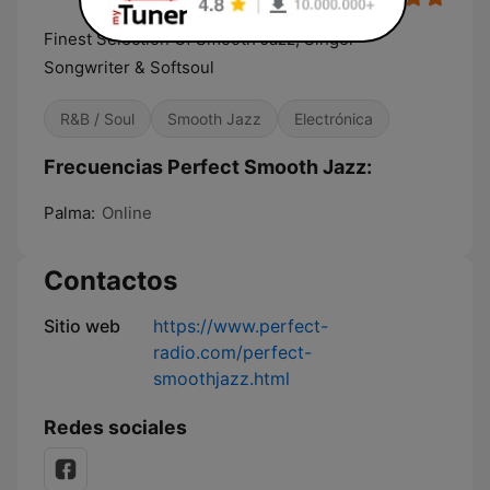
Finest Selection Of Smooth Jazz, Singer-
Songwriter & Softsoul
R&B / Soul
Smooth Jazz
Electrónica
Frecuencias Perfect Smooth Jazz:
Palma:
Online
Contactos
Sitio web
https://www.perfect-
radio.com/perfect-
smoothjazz.html
Redes sociales