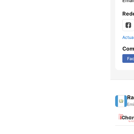
Email
Rede
Actua
Comp
Fa
Ra
Emi