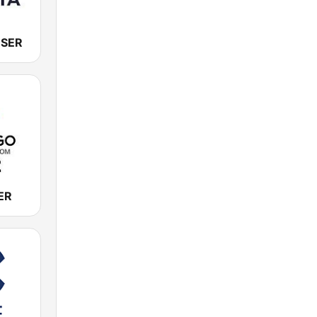
a SER
ER