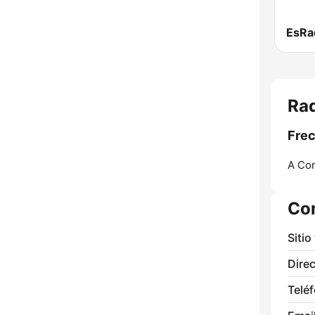
EsRad
Ra
Frec
A Cor
Co
Sitio
Direc
Telé