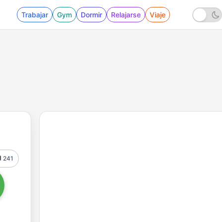
Trabajar
Gym
Dormir
Relajarse
Viaje
241