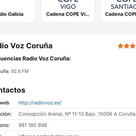
io Galicia
Cadena COPE Vigo
dio Voz Coruña
uencias Radio Voz Coruña:
uña:
92.6 FM
ntactos
 web
http://radiovoz.es/
ción:
Concepción Arenal, Nº 11-13 Bajo. 15006 A Coruña
fono:
981 180 898