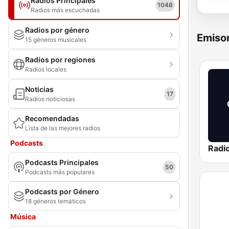
Radios Principales
1048
Radios más escuchadas
Radios por género
Emisor
15 géneros musicales
Radios por regiones
Radios locales
Noticias
17
Radios noticiosas
Recomendadas
Lista de las mejores radios
Podcasts
Radi
Podcasts Principales
50
Podcasts más populares
Podcasts por Género
18 géneros temáticos
Música