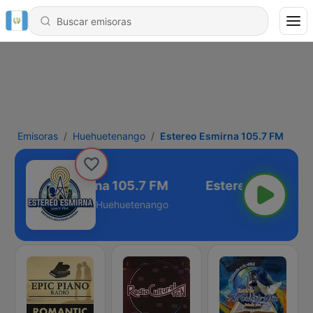
Emisoras
Huehuetenango
Estereo Esmirna 105.7 FM
Estereo Esmirna 105.7 FM
Huehuetenango