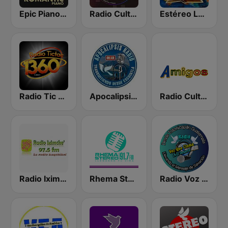
Epic Piano - ROMANTIC PIANO
Radio Cultural TGN
Estéreo La Voz De Dios
Radio Tic Tac Guatemala
Apocalipsis Radio
Radio Cultural Amigos
Radio Iximche’
Rhema Stereo
Radio Voz que Clama en el Desierto