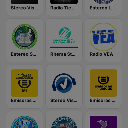
Stereo Vision
Radio Tic Tac Guatemala
Estereo La Voz En El Desierto
Estereo Salvacion
Rhema Stereo
Radio VEA
Emisoras Unidas Quetzaltenango 91.1
Stereo Visión Guatemala
Emisoras Unidas