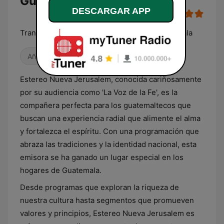
Guatemala en línea
DESCARGAR APP
Transmitiendo desdé huehuetenango Guatemala
Años 80
Antiguas
Estereo Nueva Jerusalem, conocida cariñosamente
por su audiencia como 'La Voz de la Fe', es la
compañera perfecta para los guatemaltecos que
buscan una experiencia radial que alimente el alma
y fortalezca el espíritu. Con una programación que
abraza las tradiciones y la identidad nacional, esta
emisora se ha ganado un lugar especial en los
hogares de Guatemala.
Desde programas que exploran la riqueza de
nuestra cultura hasta segmentos que promueven
valores y principios, Estereo Nueva Jerusalem es