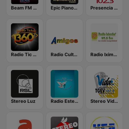
Beam FM - Adult Hits
Epic Piano - ROMANTIC PIANO
Presencia Radio
Radio Tic Tac Guatemala
Radio Cultural Amigos
Radio Iximche’
Stereo Luz
Radio Estereo Maranatha
Stereo Vida 107.9 FM