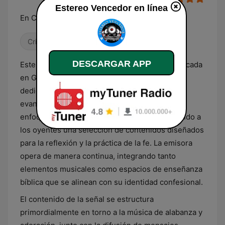
Estereo Vencedor en línea
En Cristo Somos Mas Que Vencedores
Cristiana
DESCARGAR APP
Estereo Vencedor es una estación de radio ubicada
en Guatemala que emite una programación
dedicada exclusivamente al ámbito cristiano
evangélico. Su formato se caracteriza por un
enfoque institucional y religioso, proporcionando a
los oyentes una selección de contenidos diseñados
para la reflexión y la práctica de la fe. La emisora
opera de manera continua, integrando tanto
elementos musicales como espacios de enseñanza
bíblica que se alinean con su identidad confesional.
El contenido de la señal se estructura
primordialmente en torno a la música de alabanza y