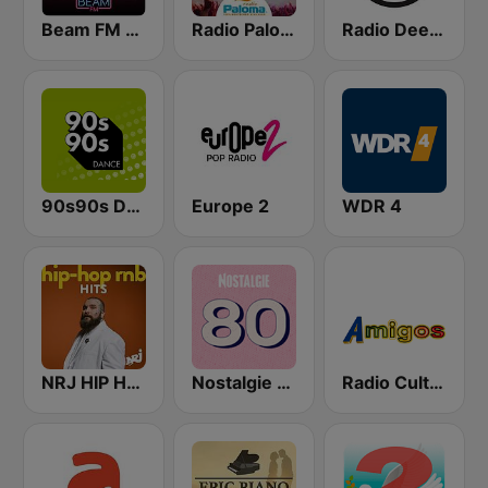
Beam FM - Adult Hits
Radio Paloma Partyschlager
Radio Deejay
90s90s Dance
Europe 2
WDR 4
NRJ HIP HOP RNB HITS
Nostalgie 80
Radio Cultural Amigos