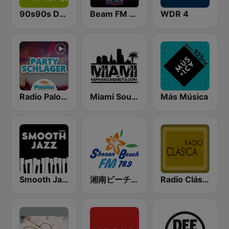
90s90s Dance
Beam FM - Adult Hits
WDR 4
Radio Paloma Partyschlager
Miami SoundSets
Más Música
Smooth Jazz - Groov
湘南ビーチFM (Shonan Beach FM)
Radio Clásica