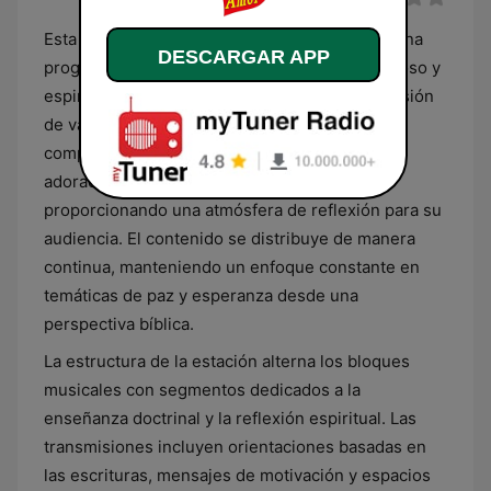
Esta emisora guatemalteca se especializa en una
DESCARGAR APP
programación de carácter estrictamente religioso y
espiritual, centrada primordialmente en la difusión
de valores cristianos. Su oferta musical se
compone de géneros contemporáneos de
adoración, baladas cristianas y música sacra,
proporcionando una atmósfera de reflexión para su
audiencia. El contenido se distribuye de manera
continua, manteniendo un enfoque constante en
temáticas de paz y esperanza desde una
perspectiva bíblica.
La estructura de la estación alterna los bloques
musicales con segmentos dedicados a la
enseñanza doctrinal y la reflexión espiritual. Las
transmisiones incluyen orientaciones basadas en
las escrituras, mensajes de motivación y espacios