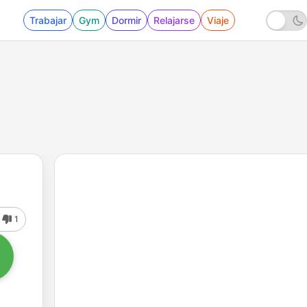
Trabajar
Gym
Dormir
Relajarse
Viaje
1