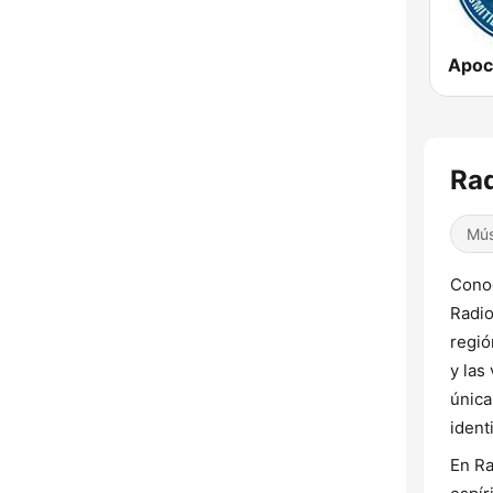
Apoca
Rad
Mús
Conoc
Radio
regió
y las
única
ident
En Ra