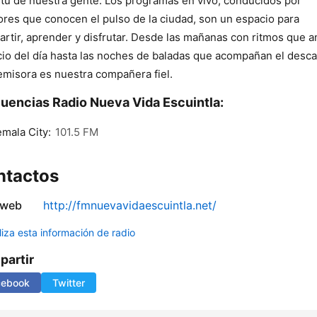
itu de nuestra gente. Los programas en vivo, conducidos por
ores que conocen el pulso de la ciudad, son un espacio para
rtir, aprender y disfrutar. Desde las mañanas con ritmos que 
icio del día hasta las noches de baladas que acompañan el desc
emisora es nuestra compañera fiel.
uencias Radio Nueva Vida Escuintla:
mala City:
101.5 FM
ntactos
 web
http://fmnuevavidaescuintla.net/
liza esta información de radio
artir
cebook
Twitter