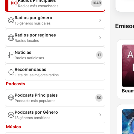
Radios Principales
1049
Radios más escuchadas
Radios por género
15 géneros musicales
Emisor
Radios por regiones
Radios locales
Noticias
17
Radios noticiosas
Recomendadas
Lista de las mejores radios
Podcasts
Podcasts Principales
50
Podcasts más populares
Podcasts por Género
18 géneros temáticos
Música