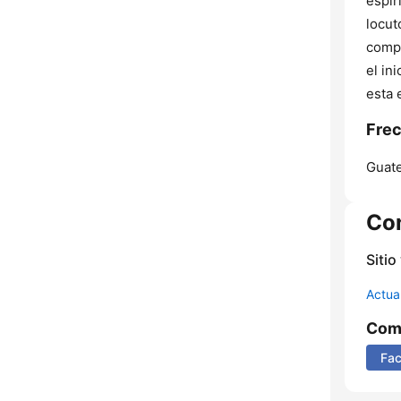
espír
locut
compa
el in
esta 
Frec
Guate
Co
Sitio
Actua
Comp
Fa