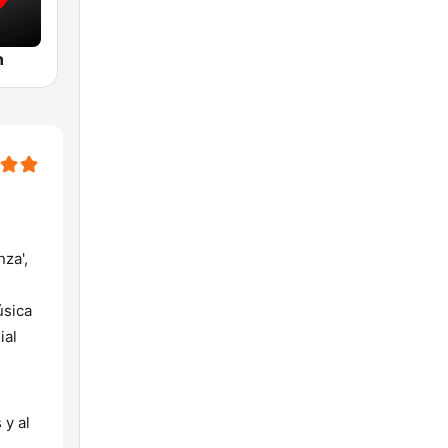
n
za',
úsica
ial
 y al