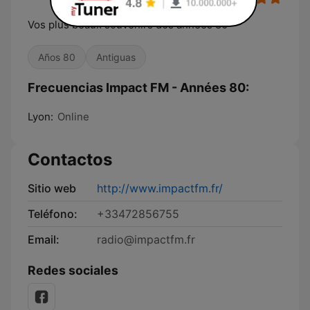
Vos plus beaux souvenirs des années 80
Años 80
Antiguas
Frecuencias Impact FM - Années 80:
Lyon:
Online
Contactos
Sitio web
http://www.impactfm.fr/
Teléfono:
+33472856755
Email:
radio@impactfm.fr
Redes sociales