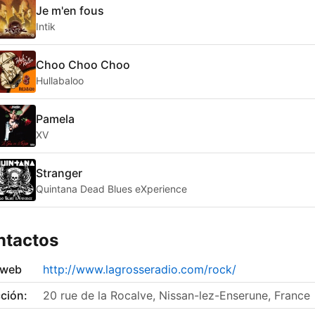
Je m'en fous
Intik
Choo Choo Choo
Hullabaloo
Pamela
XV
Stranger
Quintana Dead Blues eXperience
ntactos
 web
http://www.lagrosseradio.com/rock/
ción:
20 rue de la Rocalve, Nissan-lez-Enserune, France