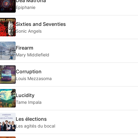
Dea Matrona
Epiphanie
Sixties and Seventies
Sonic Angels
Firearm
Mary Middlefield
Corruption
Louis Mezzasoma
Lucidity
Tame Impala
Les élections
Les agités du bocal