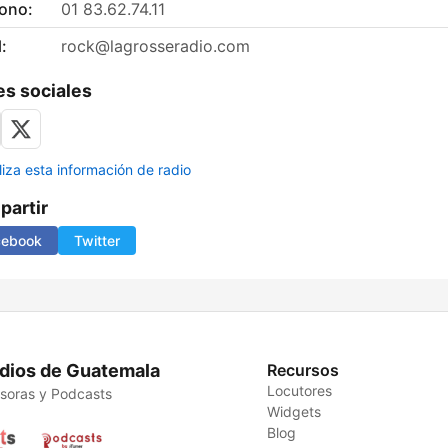
fono:
01 83.62.74.11
:
rock@lagrosseradio.com
s sociales
liza esta información de radio
artir
cebook
Twitter
dios de Guatemala
Recursos
Locutores
soras y Podcasts
Widgets
Blog