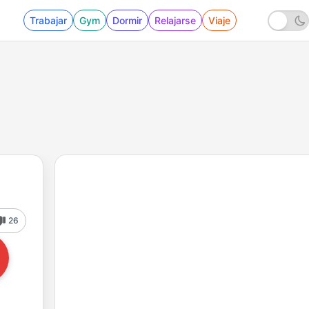
Trabajar
Gym
Dormir
Relajarse
Viaje
26