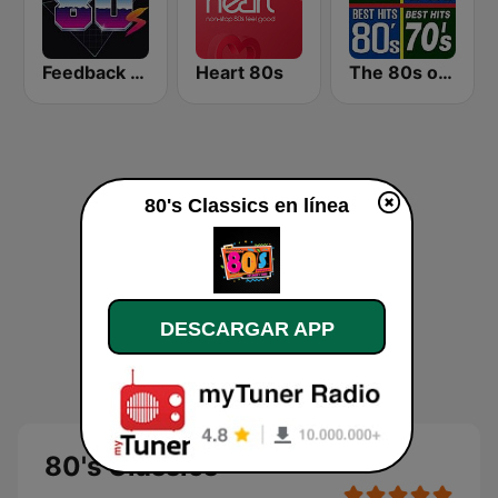
Feedback 80s
Heart 80s
The 80s on the 80s
80's Classics en línea
DESCARGAR APP
80's Classics