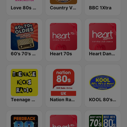
Love 80s - Manchester
Country Vibes
BBC 1Xtra
60's 70's Oldies
Heart 70s
Heart Dance
Teenage Kicks Radio
Nation Radio 80s
KOOL 80's, 90's & More!