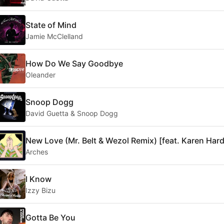
State of Mind
Jamie McClelland
How Do We Say Goodbye
Oleander
Snoop Dogg
David Guetta & Snoop Dogg
New Love (Mr. Belt & Wezol Remix) [feat. Karen Hard
Arches
I Know
Izzy Bizu
Gotta Be You