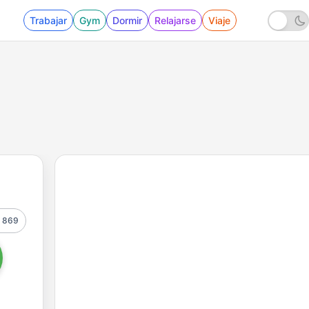
Trabajar
Gym
Dormir
Relajarse
Viaje
869