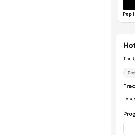
Pop H
Hot
The U
Pop
Frec
Lond
Pro
L