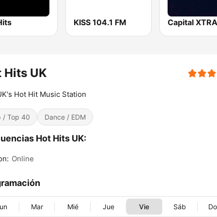
its
KISS 104.1 FM
Capital XTR
 Hits UK
K's Hot Hit Music Station
 / Top 40
Dance / EDM
uencias Hot Hits UK:
on:
Online
gramación
un
Mar
Mié
Jue
Vie
Sáb
D