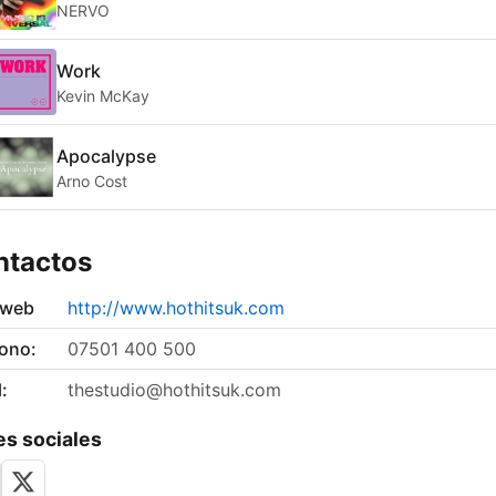
NERVO
Work
Kevin McKay
Apocalypse
Arno Cost
ntactos
 web
http://www.hothitsuk.com
fono:
07501 400 500
:
thestudio@hothitsuk.com
s sociales