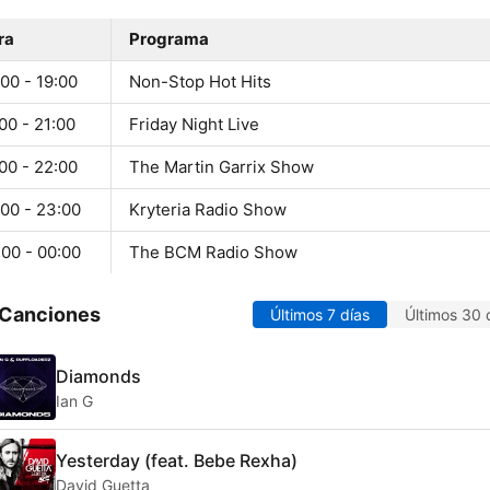
ra
Programa
00 - 19:00
Non-Stop Hot Hits
00 - 21:00
Friday Night Live
00 - 22:00
The Martin Garrix Show
:00 - 23:00
Kryteria Radio Show
:00 - 00:00
The BCM Radio Show
 Canciones
Últimos 7 días
Últimos 30 
Diamonds
Ian G
Yesterday (feat. Bebe Rexha)
David Guetta