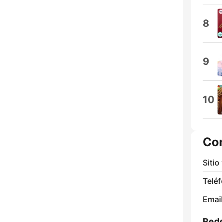
8
9
10
Co
Sitio
Telé
Email
Rede