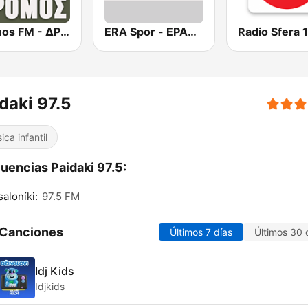
Dromos FM - ΔΡΟΜΟΣ 89.8
ERA Spor - ΕΡΑΣΠΟΡ
daki 97.5
ica infantil
uencias Paidaki 97.5:
aloníki:
97.5 FM
 Canciones
Últimos 7 días
Últimos 30 
Idj Kids
Idjkids