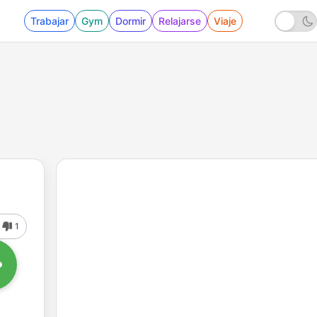
Trabajar
Gym
Dormir
Relajarse
Viaje
1