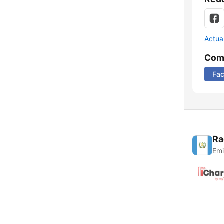
Actua
Comp
Fa
Ra
Emi