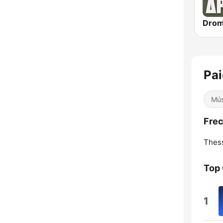
Pai
Mús
Frec
Thess
Top
1