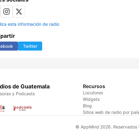
liza esta información de radio
artir
cebook
Twitter
dios de Guatemala
Recursos
Locutores
soras y Podcasts
Widgets
Blog
Sitios web de radio por paí
© AppMind 2026. Reservados t