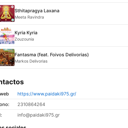
Sthitapragya Laxana
Meeta Ravindra
Kyria Kyria
Zouzounia
Fantasma (feat. Foivos Delivorias)
Markos Delivorias
ntactos
 web
https://www.paidaki975.gr/
fono:
2310864264
:
info@paidaki975.gr
s sociales