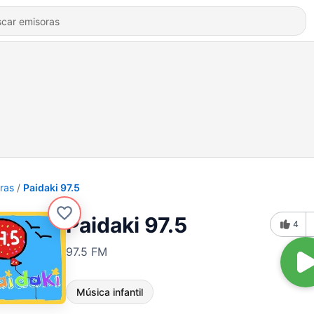
ras
Paidaki 97.5
Paidaki 97.5
4
97.5 FM
Música infantil