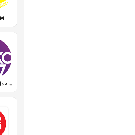
FM
En Lefko FM (εν λευκω)