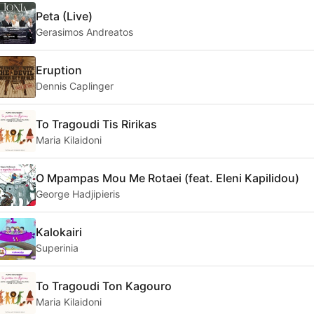
Peta (Live)
Gerasimos Andreatos
Eruption
Dennis Caplinger
To Tragoudi Tis Ririkas
Maria Kilaidoni
O Mpampas Mou Me Rotaei (feat. Eleni Kapilidou)
George Hadjipieris
Kalokairi
Superinia
To Tragoudi Ton Kagouro
Maria Kilaidoni