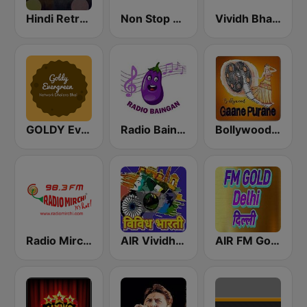
Hindi Retro Hits Radio
Non Stop Hindi
Vividh Bharti (विविध भारती)
GOLDY Evergreen
Radio Baingan
Bollywood Gaane Purane
Radio Mirchi 98.3 FM
AIR Vividh Bharati
AIR FM Gold Dehli