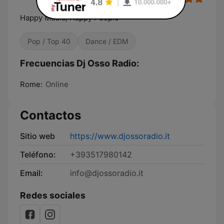
Happy Music, Happy People
Pop / Top 40
Dance / EDM
Frecuencias Dj Osso Radio:
Rome:
Online
Contactos
Sitio web
https://www.djossoradio.it
Teléfono:
+393517980142
Email:
info@djossoradio.it
Redes sociales