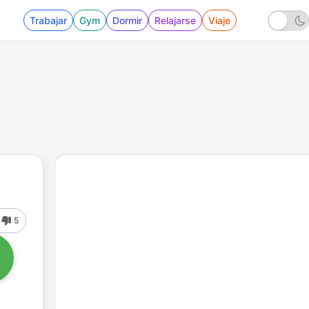
Trabajar
Gym
Dormir
Relajarse
Viaje
5