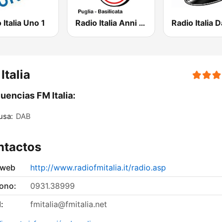
 Italia Uno 1
Radio Italia Anni 60 - Puglia
Radio Italia 
Italia
uencias FM Italia:
usa:
DAB
ntactos
 web
http://www.radiofmitalia.it/radio.asp
fono:
0931.38999
:
fmitalia@fmitalia.net