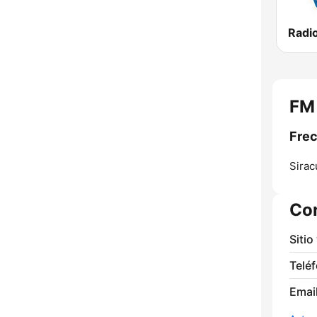
Radio
FM 
Frec
Sirac
Co
Sitio
Telé
Email