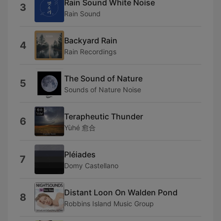
Rain Sound White Noise
3
Rain Sound
Backyard Rain
4
Rain Recordings
The Sound of Nature
5
Sounds of Nature Noise
Terapheutic Thunder
6
Yùhé 愈合
Pléiades
7
Domy Castellano
Distant Loon On Walden Pond
8
Robbins Island Music Group