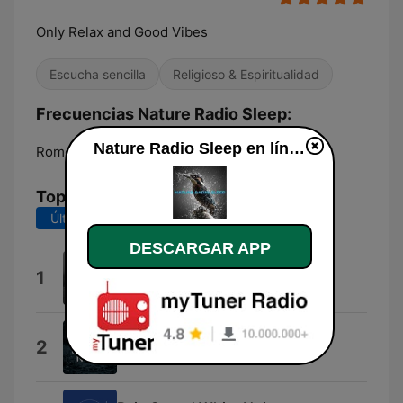
Only Relax and Good Vibes
Escucha sencilla
Religioso & Espiritualidad
Frecuencias Nature Radio Sleep:
Nature Radio Sleep en línea
Rome:
Online
Top Canciones
Últimos 7 días
Últimos 30 días
DESCARGAR APP
Thunderstorms Sounds
1
Rain and Thunder
Rain Sounds
2
Rain Sounds