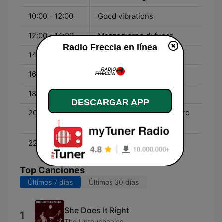
10:00 - 12:00
Good vibrations
12:00 - 14:00
Mezzogiorno di fuoco
Radio Freccia en línea
14:00 - 16:00
Electric Ladyland
16:00 - 18:00
Devil's rock
18:00 - 20:00
Molo 17
DESCARGAR APP
20:00 - 22:00
L'arca dell'arte e del libero
pensiero
22:00 - 00:00
L'ultima luna
Top Canciones
Últimos 7 días
Últimos 30 días
She Does It Right
1
The Untouchables