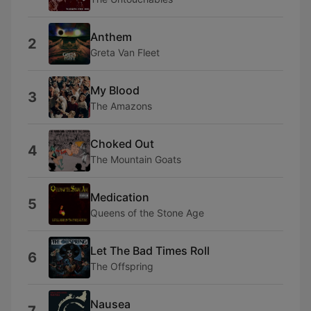
Anthem
2
Greta Van Fleet
My Blood
3
The Amazons
Choked Out
4
The Mountain Goats
Medication
5
Queens of the Stone Age
Let The Bad Times Roll
6
The Offspring
Nausea