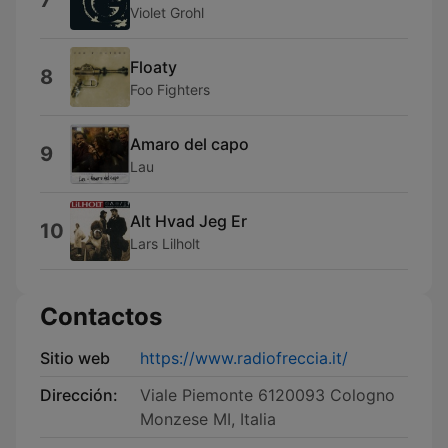
7
Violet Grohl
Floaty
8
Foo Fighters
Amaro del capo
9
Lau
Alt Hvad Jeg Er
10
Lars Lilholt
Contactos
Sitio web
https://www.radiofreccia.it/
Dirección:
Viale Piemonte 6120093 Cologno
Monzese MI, Italia